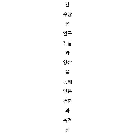
간
수많
은
연구
개발
과
양산
을
통해
얻은
경험
과
축적
된