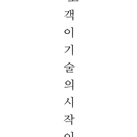
객
이
기
술
의
시
작