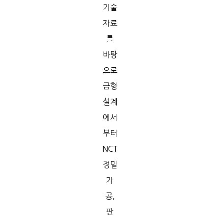
기술
자료
를
바탕
으로
금형
설계
에서
부터
NCT
정밀
가
공,
판