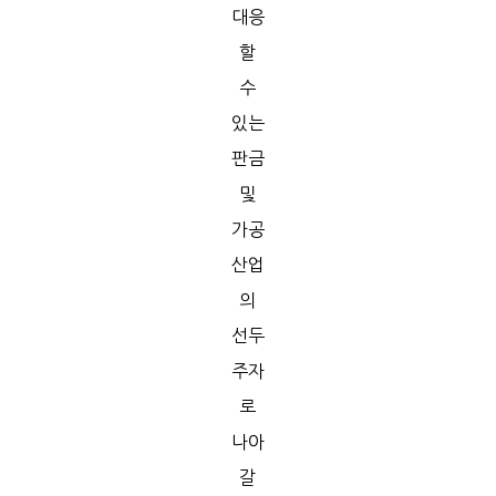
대응
할
수
있는
판금
및
가공
산업
의
선두
주자
로
나아
갈