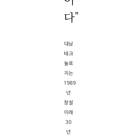
이
다"
대남
테크
놀로
지는
1989
년
창설
이래
30
년