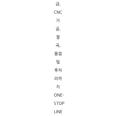
금,
CNC
가
공,
절
곡,
용접
및
후처
리까
지
ONE-
STOP
LINE