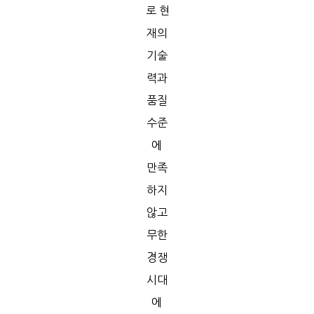
로
현
재의
기술
력과
품질
수준
에
만족
하지
않고
무한
경쟁
시대
에