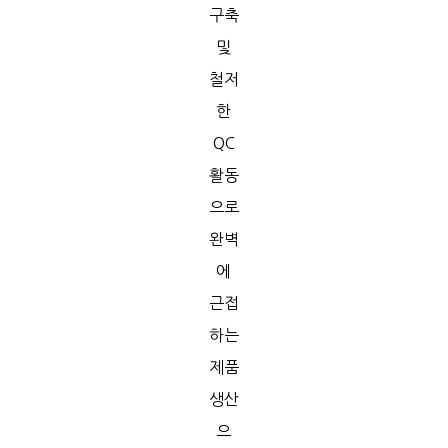
구축
및
철저
한
QC
활동
으로
완벽
에
근접
하는
제품
생산
으